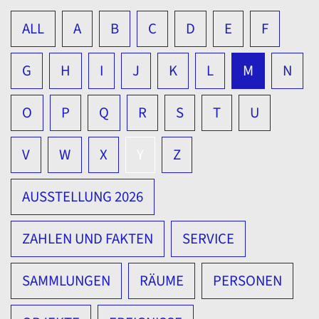
ALL
A
B
C
D
E
F
G
H
I
J
K
L
M
N
O
P
Q
R
S
T
U
V
W
X
Y
Z
AUSSTELLUNG 2026
ZAHLEN UND FAKTEN
SERVICE
SAMMLUNGEN
RÄUME
PERSONEN